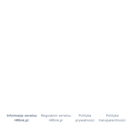
Informacje serwisu
Regulamin serwisu
Polityka
Polityka
HRlink.pl:
HRlink.pl
prywatności
transparentności