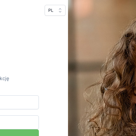
PL
kcję